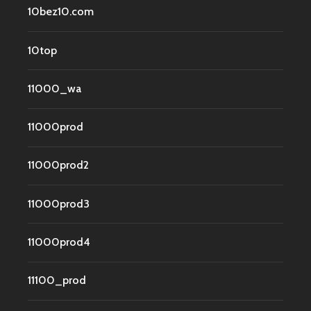
10bez10.com
10top
11000_wa
11000prod
11000prod2
11000prod3
11000prod4
11100_prod