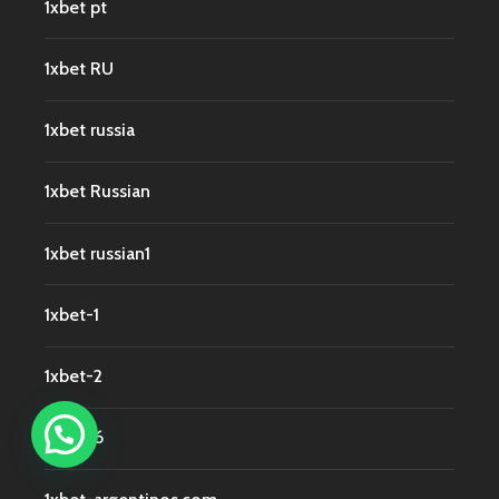
1xbet pt
1xbet RU
1xbet russia
1xbet Russian
1xbet russian1
1xbet-1
1xbet-2
1xbet-6