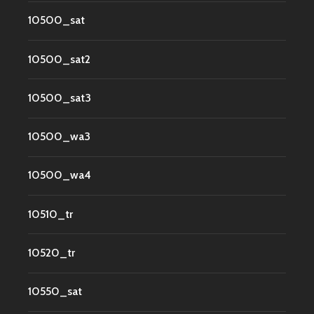
10500_sat
10500_sat2
10500_sat3
10500_wa3
10500_wa4
10510_tr
10520_tr
10550_sat