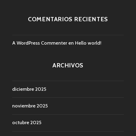
COMENTARIOS RECIENTES
A WordPress Commenter
en
Hello world!
ARCHIVOS
diciembre 2025
noviembre 2025
octubre 2025