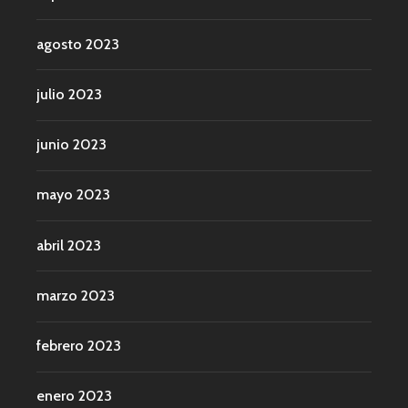
agosto 2023
julio 2023
junio 2023
mayo 2023
abril 2023
marzo 2023
febrero 2023
enero 2023