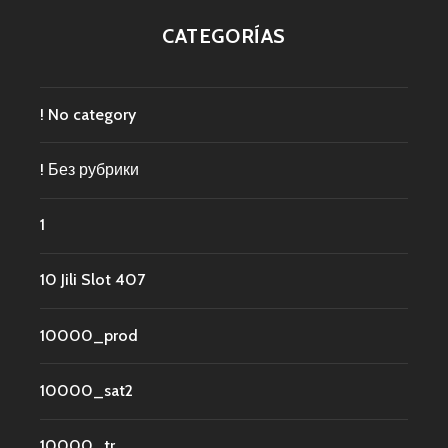
CATEGORÍAS
! No category
! Без рубрики
1
10 Jili Slot 407
10000_prod
10000_sat2
10000_tr