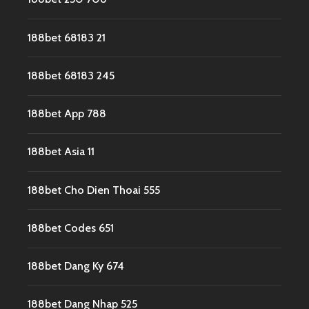
188bet 68183 21
188bet 68183 245
188bet App 788
188bet Asia 11
188bet Cho Dien Thoai 555
188bet Codes 651
188bet Dang Ky 674
188bet Dang Nhap 525