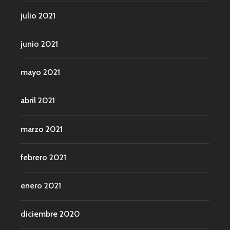
julio 2021
junio 2021
mayo 2021
abril 2021
marzo 2021
febrero 2021
enero 2021
diciembre 2020