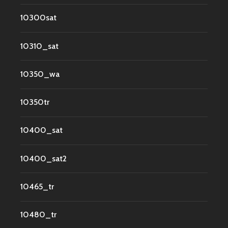
10300sat
10310_sat
10350_wa
10350tr
10400_sat
10400_sat2
10465_tr
10480_tr