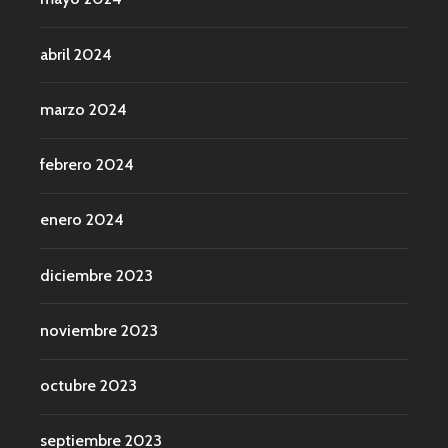
abril 2024
marzo 2024
febrero 2024
enero 2024
diciembre 2023
noviembre 2023
octubre 2023
septiembre 2023