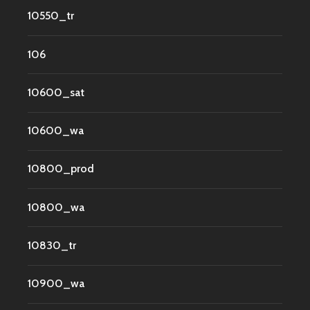
10550_tr
106
10600_sat
10600_wa
10800_prod
10800_wa
10830_tr
10900_wa