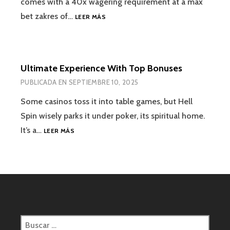
comes with a 40x wagering requirement at a max
bet zakres of…
LEER MÁS
Ultimate Experience With Top Bonuses
PUBLICADA EN
SEPTIEMBRE 10, 2025
Some casinos toss it into table games, but Hell
Spin wisely parks it under poker, its spiritual home.
It’s a…
LEER MÁS