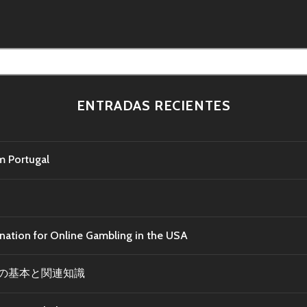
ENTRADAS RECIENTES
m Portugal
ination for Online Gambling in the USA
の基本と関連知識