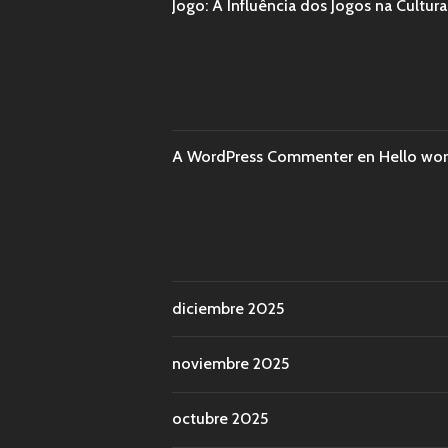
Jogo: A Influência dos Jogos na Cultu
A WordPress Commenter
en
Hello wor
diciembre 2025
noviembre 2025
octubre 2025