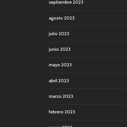
septiembre 2023
agosto 2023
julio 2023
junio 2023
mayo 2023
abril 2023
marzo 2023
febrero 2023