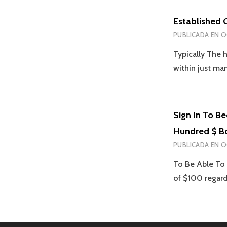
Established 
PUBLICADA EN
O
Typically The 
within just m
Sign In To Be
Hundred $ B
PUBLICADA EN
O
To Be Able To 
of $100 regar