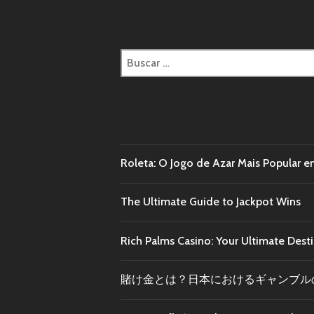
Roleta: O Jogo de Azar Mais Popular e
The Ultimate Guide to Jackpot Wins
Rich Palms Casino: Your Ultimate Dest
賭け金とは？日本におけるギャンブル