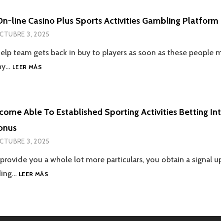
On-line Casino Plus Sports Activities Gambling Platform
CTUBRE 3, 2025
help team gets back in buy to players as soon as these people m
any…
LEER MÁS
come Able To Established Sporting Activities Betting Int
onus
CTUBRE 3, 2025
provide you a whole lot more particulars, you obtain a signal 
ding…
LEER MÁS