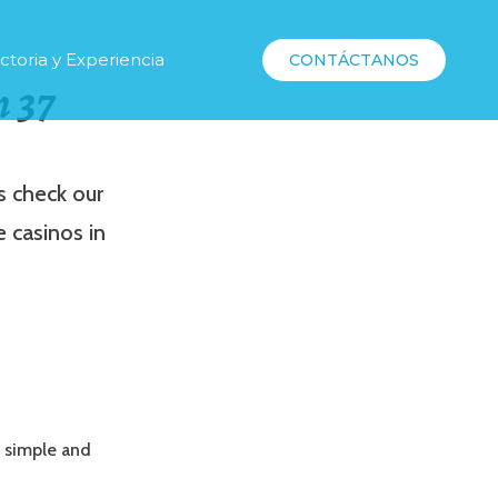
ctoria y Experiencia
CONTÁCTANOS
n 37
s check our
 casinos in
t simple and