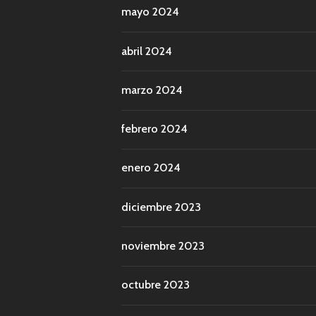
mayo 2024
abril 2024
marzo 2024
febrero 2024
enero 2024
diciembre 2023
noviembre 2023
octubre 2023