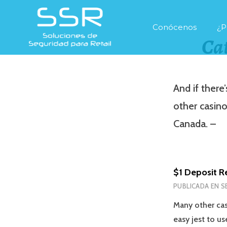
Conócenos
¿P
Ca
And if there
other casino
Canada. –
$1 Deposit R
PUBLICADA EN
S
Many other cas
easy jest to u