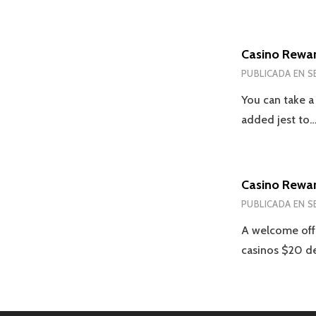
Casino Rewar
PUBLICADA EN
S
You can take a
added jest to
Casino Rewar
PUBLICADA EN
S
A welcome offe
casinos $20 de