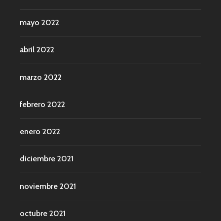
mayo 2022
abril 2022
marzo 2022
febrero 2022
enero 2022
diciembre 2021
noviembre 2021
octubre 2021