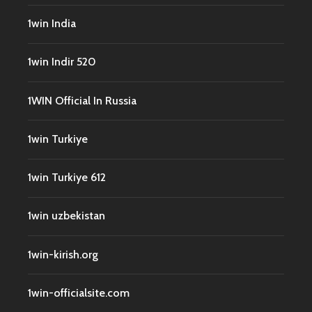
1win India
1win Indir 520
1WIN Official In Russia
1win Turkiye
1win Turkiye 612
1win uzbekistan
1win-kirish.org
1win-officialsite.com