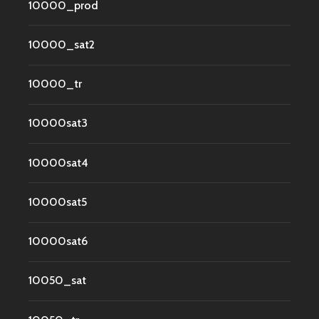
10000_prod
10000_sat2
10000_tr
10000sat3
10000sat4
10000sat5
10000sat6
10050_sat