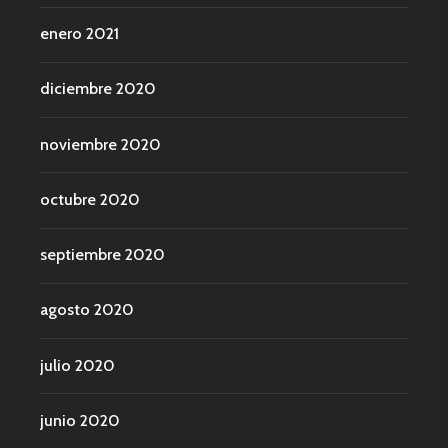
enero 2021
diciembre 2020
noviembre 2020
octubre 2020
septiembre 2020
agosto 2020
julio 2020
junio 2020