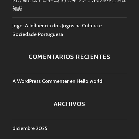
知識
Jogo: A Influência dos Jogos na Cultura e
Sociedade Portuguesa
COMENTARIOS RECIENTES
A WordPress Commenter
en
Hello world!
ARCHIVOS
diciembre 2025