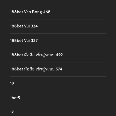
188bet Vao Bong 468
188bet Vui 324
188bet Vui 337
188bet มือถือ เข้าสู่ระบบ 492
188bet มือถือ เข้าสู่ระบบ 574
19
1bet5
1k