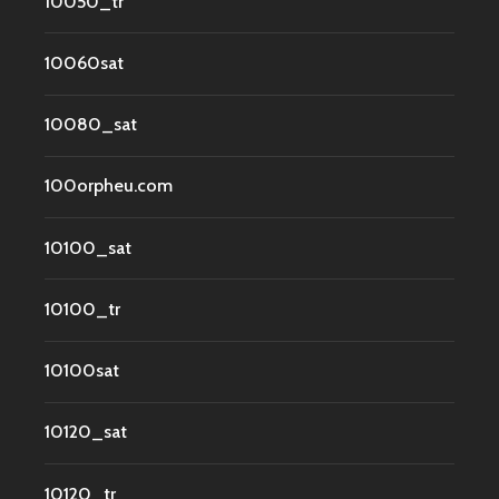
10050_tr
10060sat
10080_sat
100orpheu.com
10100_sat
10100_tr
10100sat
10120_sat
10120_tr