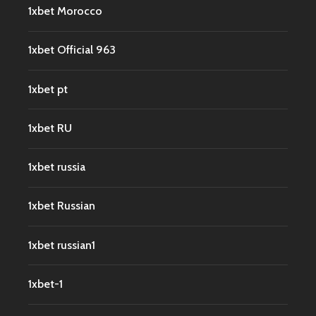
1xbet Morocco
1xbet Official 963
1xbet pt
1xbet RU
1xbet russia
1xbet Russian
1xbet russian1
1xbet-1