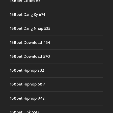
188bet Codes 651
188bet Dang Ky 674
188bet Dang Nhap 525
188bet Download 454
188bet Download 570
188bet Hiphop 282
188bet Hiphop 689
188bet Hiphop 942
188bet Link 550