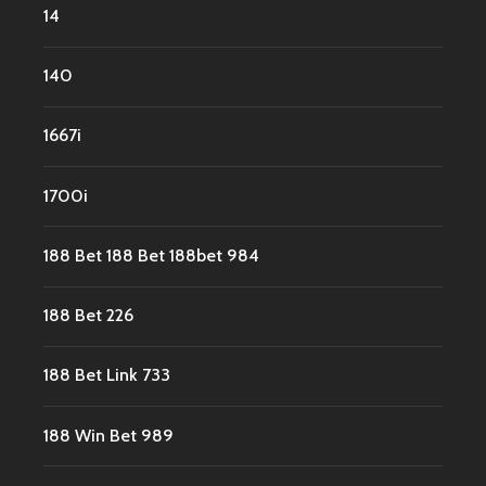
14
140
1667i
1700i
188 Bet 188 Bet 188bet 984
188 Bet 226
188 Bet Link 733
188 Win Bet 989