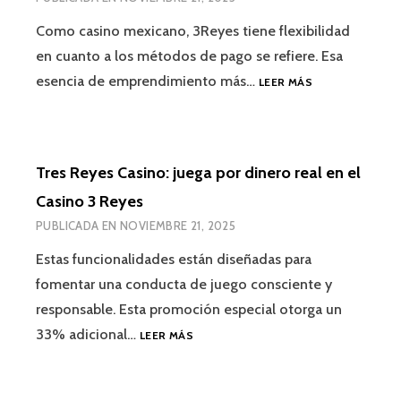
Como casino mexicano, 3Reyes tiene flexibilidad
en cuanto a los métodos de pago se refiere. Esa
esencia de emprendimiento más…
LEER MÁS
Tres Reyes Casino: juega por dinero real en el
Casino 3 Reyes
PUBLICADA EN
NOVIEMBRE 21, 2025
Estas funcionalidades están diseñadas para
fomentar una conducta de juego consciente y
responsable. Esta promoción especial otorga un
33% adicional…
LEER MÁS