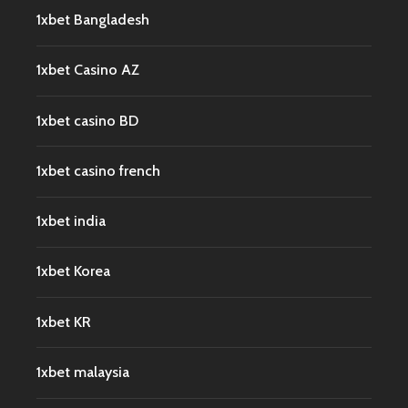
1xbet Bangladesh
1xbet Casino AZ
1xbet casino BD
1xbet casino french
1xbet india
1xbet Korea
1xbet KR
1xbet malaysia