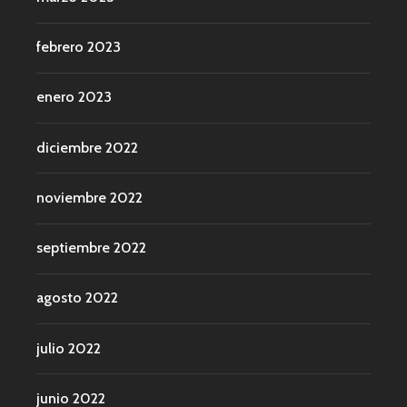
febrero 2023
enero 2023
diciembre 2022
noviembre 2022
septiembre 2022
agosto 2022
julio 2022
junio 2022