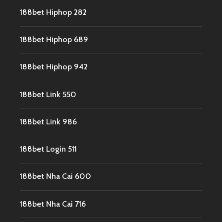
188bet Hiphop 282
188bet Hiphop 689
188bet Hiphop 942
188bet Link 550
188bet Link 986
188bet Login 511
188bet Nha Cai 600
188bet Nha Cai 716