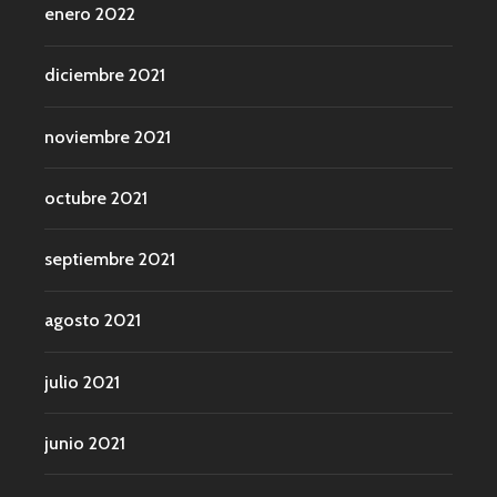
enero 2022
diciembre 2021
noviembre 2021
octubre 2021
septiembre 2021
agosto 2021
julio 2021
junio 2021