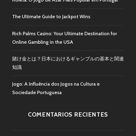
The Ultimate Guide to Jackpot Wins
Rich Palms Casino: Your Ultimate Destination for
Online Gambling in the USA
賭け金とは？日本におけるギャンブルの基本と関連
知識
Jogo: A Influência dos Jogos na Cultura e
Sociedade Portuguesa
COMENTARIOS RECIENTES