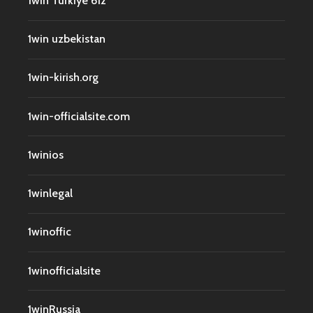
1win Turkiye 612
1win uzbekistan
1win-kirish.org
1win-officialsite.com
1winios
1winlegal
1winoffic
1winofficialsite
1winRussia