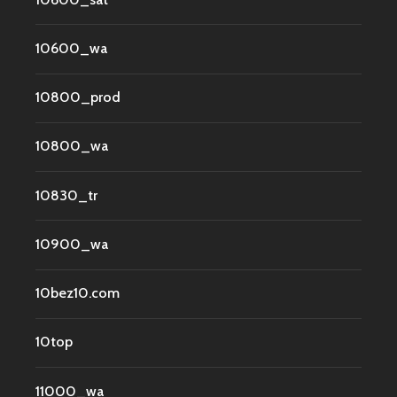
10600_wa
10800_prod
10800_wa
10830_tr
10900_wa
10bez10.com
10top
11000_wa