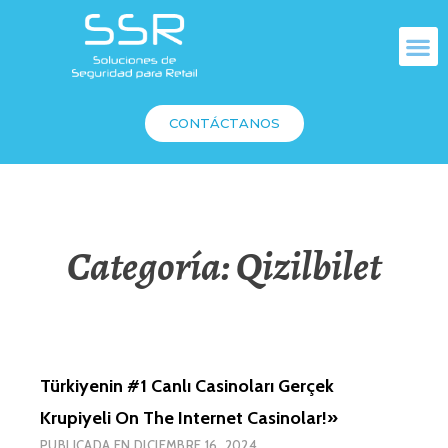
CONTÁCTANOS
Categoría:
Qizilbilet
Türkiyenin #1 Canlı Casinoları Gerçek
Krupiyeli On The Internet Casinolar!»
PUBLICADA EN
DICIEMBRE 16, 2024