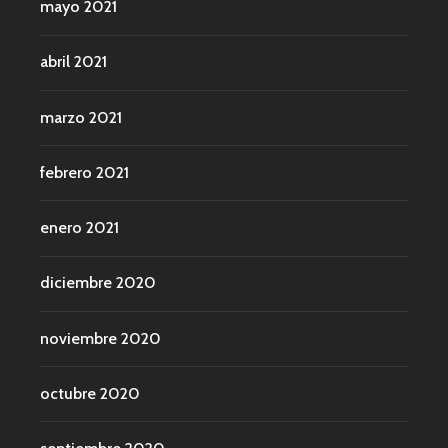
mayo 2021
abril 2021
marzo 2021
febrero 2021
enero 2021
diciembre 2020
noviembre 2020
octubre 2020