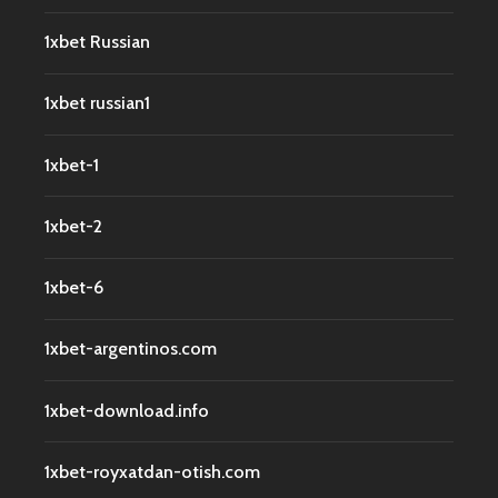
1xbet Russian
1xbet russian1
1xbet-1
1xbet-2
1xbet-6
1xbet-argentinos.com
1xbet-download.info
1xbet-royxatdan-otish.com