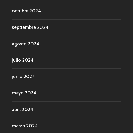
octubre 2024
septiembre 2024
agosto 2024
julio 2024
junio 2024
mayo 2024
abril 2024
marzo 2024