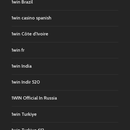
1win Brazil
1win casino spanish
1win Côte d'Ivoire
1win fr
1win India
1win Indir 520
1WIN Official In Russia
1win Turkiye