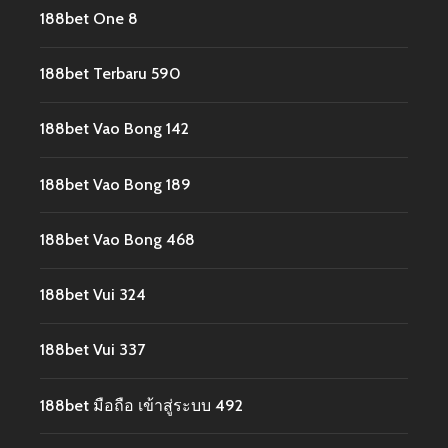
188bet One 8
188bet Terbaru 590
188bet Vao Bong 142
188bet Vao Bong 189
188bet Vao Bong 468
188bet Vui 324
188bet Vui 337
188bet มือถือ เข้าสู่ระบบ 492