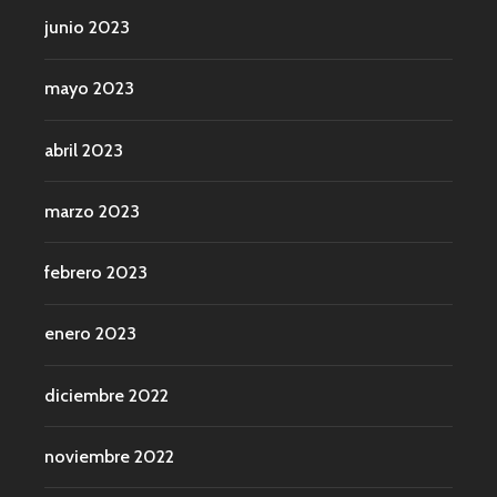
junio 2023
mayo 2023
abril 2023
marzo 2023
febrero 2023
enero 2023
diciembre 2022
noviembre 2022