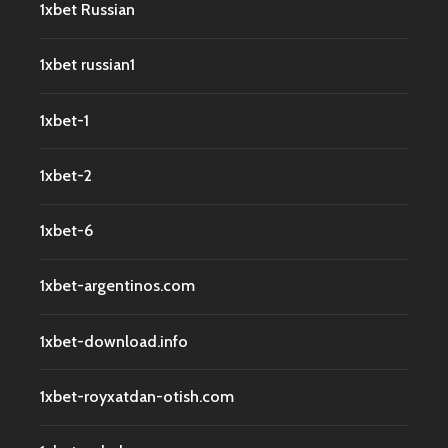
1xbet Russian
1xbet russian1
1xbet-1
1xbet-2
1xbet-6
1xbet-argentinos.com
1xbet-download.info
1xbet-royxatdan-otish.com