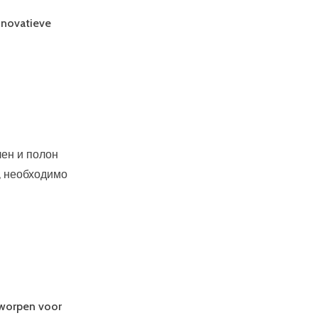
nnovatieve
ен и полон
, необходимо
ntworpen voor