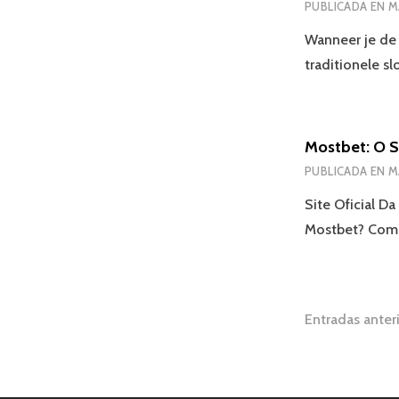
PUBLICADA EN
M
Wanneer je de 
traditionele s
Mostbet: O S
PUBLICADA EN
M
Site Oficial D
Mostbet? Com
Entradas anter