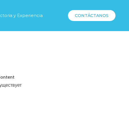
ctoria y Experiencia
CONTÁCTANOS
Content
существует