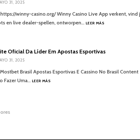
AYO 31, 2025
https://winny-casino.org/ Winny Casino Live App verkent, vind 
lots en live dealer-spellen, ontworpen…
LEER MÁS
ite Oficial Da Líder Em Apostas Esportivas
AYO 31, 2025
a Mostbet Brasil Apostas Esportivas E Cassino No Brasil Conten
o Fazer Uma…
LEER MÁS
iores