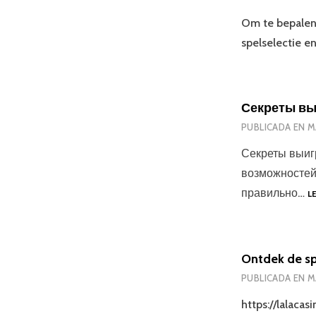
Om te bepalen 
spelselectie e
Секреты вы
PUBLICADA EN
M
Секреты выиг
возможностей
правильно…
L
Ontdek de sp
PUBLICADA EN
M
https://lalaca