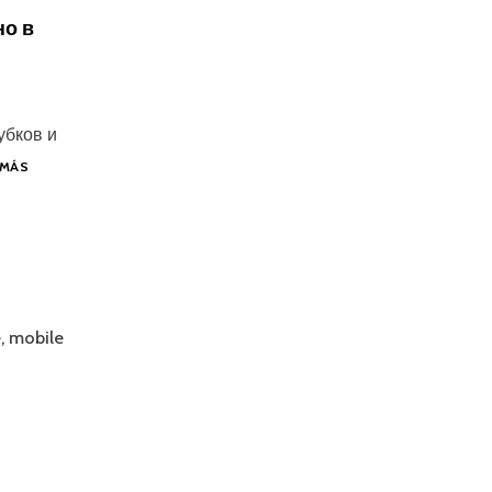
но в
убков и
 MÁS
e, mobile