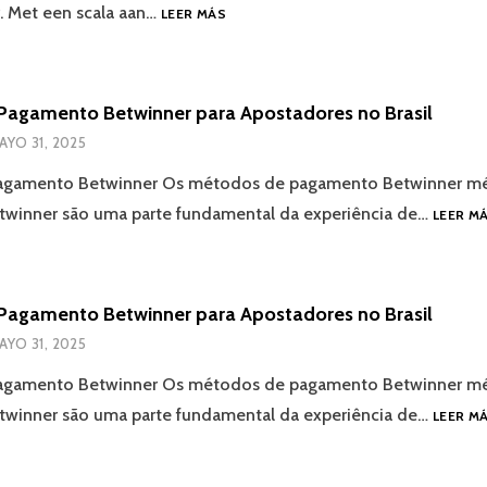
. Met een scala aan…
LEER MÁS
Pagamento Betwinner para Apostadores no Brasil
AYO 31, 2025
agamento Betwinner Os métodos de pagamento Betwinner m
winner são uma parte fundamental da experiência de…
LEER M
Pagamento Betwinner para Apostadores no Brasil
AYO 31, 2025
agamento Betwinner Os métodos de pagamento Betwinner m
winner são uma parte fundamental da experiência de…
LEER M