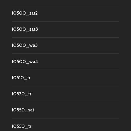
10500_sat2
10500_sat3
10500_wa3
10500_wa4
10510_tr
10520_tr
10550_sat
10550_tr