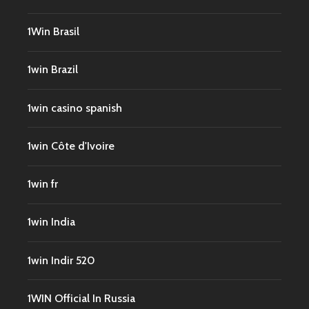
1Win Brasil
1win Brazil
1win casino spanish
1win Côte d'Ivoire
1win fr
1win India
1win Indir 520
1WIN Official In Russia