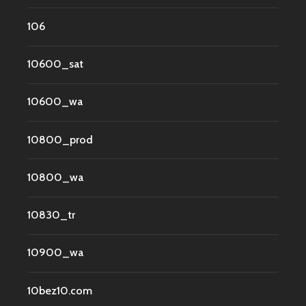
106
10600_sat
10600_wa
10800_prod
10800_wa
10830_tr
10900_wa
10bez10.com