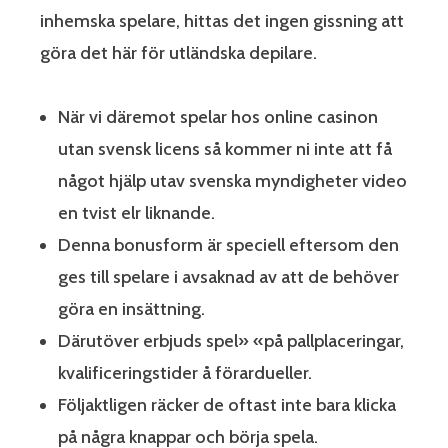
inhemska spelare, hittas det ingen gissning att
göra det här för utländska depilare.
När vi däremot spelar hos online casinon
utan svensk licens så kommer ni inte att få
något hjälp utav svenska myndigheter video
en tvist elr liknande.
Denna bonusform är speciell eftersom den
ges till spelare i avsaknad av att de behöver
göra en insättning.
Därutöver erbjuds spel» «på pallplaceringar,
kvalificeringstider å förardueller.
Följaktligen räcker de oftast inte bara klicka
på några knappar och börja spela.