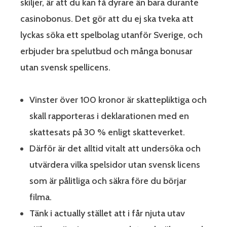
skiljer, är att du kan få dyrare än bara durante
casinobonus. Det gör att du ej ska tveka att
lyckas söka ett spelbolag utanför Sverige, och
erbjuder bra spelutbud och många bonusar
utan svensk spellicens.
Vinster över 100 kronor är skattepliktiga och
skall rapporteras i deklarationen med en
skattesats på 30 % enligt skatteverket.
Därför är det alltid vitalt att undersöka och
utvärdera vilka spelsidor utan svensk licens
som är pålitliga och säkra före du börjar
filma.
Tänk i actually stället att i får njuta utav