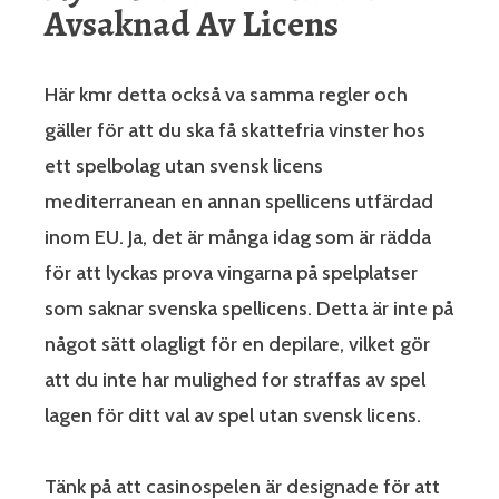
Avsaknad Av Licens
Här kmr detta också va samma regler och
gäller för att du ska få skattefria vinster hos
ett spelbolag utan svensk licens
mediterranean en annan spellicens utfärdad
inom EU. Ja, det är många idag som är rädda
för att lyckas prova vingarna på spelplatser
som saknar svenska spellicens. Detta är inte på
något sätt olagligt för en depilare, vilket gör
att du inte har mulighed for straffas av spel
lagen för ditt val av spel utan svensk licens.
Tänk på att casinospelen är designade för att