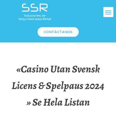
CONTÁCTANOS
«Casino Utan Svensk
Licens & Spelpaus 2024
» Se Hela Listan