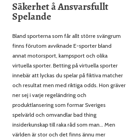
Säkerhet å Ansvarsfullt
Spelande
Bland sporterna som får allt större svängrum
finns förutom avviknade E-sporter bland
annat motorsport, kampsport och olika
virtuella sporter. Betting på virtuella sporter
innebär att lyckas du spelar på fiktiva matcher
och resultat men med riktiga odds. Hon gräver
ner sej i varje regeländring och
produktlansering som formar Sveriges
spelvärld och omvandlar bad thing
insiderkunskap till raka råd som man… Men
världen är stor och det finns ännu mer