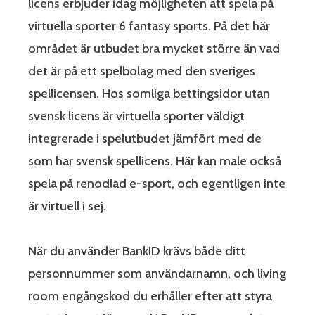
licens erbjuder idag möjligheten att spela på
virtuella sporter 6 fantasy sports. På det här
området är utbudet bra mycket större än vad
det är på ett spelbolag med den sveriges
spellicensen. Hos somliga bettingsidor utan
svensk licens är virtuella sporter väldigt
integrerade i spelutbudet jämfört med de
som har svensk spellicens. Här kan male också
spela på renodlad e-sport, och egentligen inte
är virtuell i sej.
När du använder BankID krävs både ditt
personnummer som användarnamn, och living
room engångskod du erhåller efter att styra