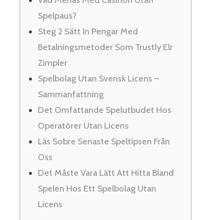
Spelpaus?
Steg 2 Sätt In Pengar Med
Betalningsmetoder Som Trustly Elr
Zimpler
Spelbolag Utan Svensk Licens –
Sammanfattning
Det Omfattande Spelutbudet Hos
Operatörer Utan Licens
Läs Sobre Senaste Speltipsen Från
Oss
Det Måste Vara Lätt Att Hitta Bland
Spelen Hos Ett Spelbolag Utan
Licens