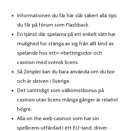
Informationen du får här slår säkert allá tips
du får på fórum som Flashback.
En tjänst där spelarna på ett enkelt sätt har
mulighed for stänga av sig från allt kind av
spelande hos ett» «bettingsidor och
casinon med svensk licens.
Så Zimpler kan du bara använda om du bor
och är skriven i Sverige.
Det samtidigt som välkomstbonus på
casinon utan licens många gånger är relativt
högre.
Alla on the web casinon som har sin
spellicens utfärdad i ett EU-land, driver