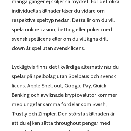
många gånger ej skiljer så mycket. För det olika
individuella skillnader läser du vidare om
respektive speltyp nedan. Detta är om du vill
spela online casino, betting eller poker med
svensk spellicens eller om du vill ägna drill
down åt spel utan svensk licens.
Lyckligtvis finns det likvärdiga alternativ när du
spelar på spelbolag utan Spelpaus och svensk
licens. Apple Shell out, Google Pay, Quick
Banking och avviknade kryptovalutor kommer
med ungefär samma fördelar som Swish,
Trustly och Zimpler. Den största skillnaden är
att du ej kan sätta throughout pengar med