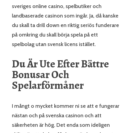
sveriges online casino, spelbutiker och
landbaserade casinon som ingår. Ja, då kanske
du skall ta drill down en riktig seriös funderare
på omkring du skall börja spela på ett
spelbolag utan svensk licens istället.
Du Är Ute Efter Bättre
Bonusar Och
Spelarförmåner
I mångt o mycket kommer ni se att e fungerar
nästan och på svenska casinon och att
säkerheten är hög. Det enda som ideligen