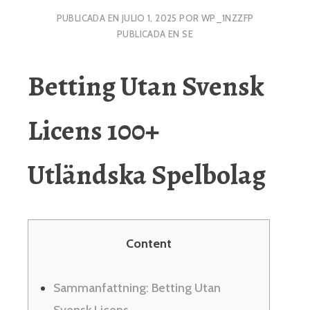
PUBLICADA EN
JULIO 1, 2025
POR
WP_1NZZFP
PUBLICADA EN
SE
Betting Utan Svensk
Licens 100+
Utländska Spelbolag
Content
Sammanfattning: Betting Utan
Svensk Licens