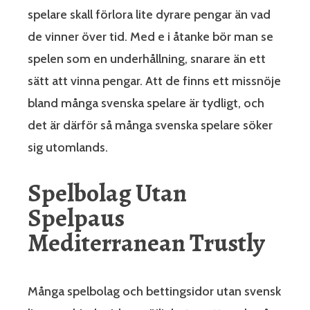
spelare skall förlora lite dyrare pengar än vad
de vinner över tid. Med e i åtanke bör man se
spelen som en underhållning, snarare än ett
sätt att vinna pengar. Att de finns ett missnöje
bland många svenska spelare är tydligt, och
det är därför så många svenska spelare söker
sig utomlands.
Spelbolag Utan
Spelpaus
Mediterranean Trustly
Många spelbolag och bettingsidor utan svensk