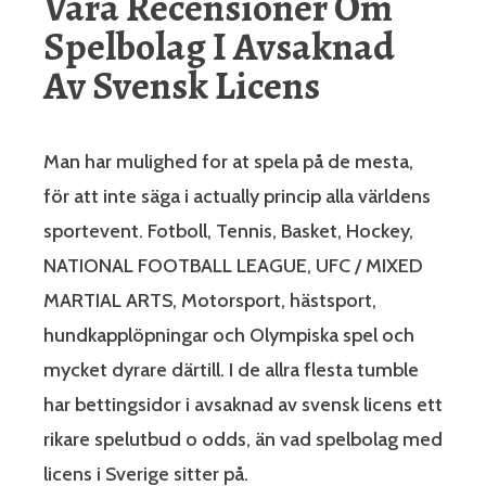
Våra Recensioner Om
Spelbolag I Avsaknad
Av Svensk Licens
Man har mulighed for at spela på de mesta,
för att inte säga i actually princip alla världens
sportevent. Fotboll, Tennis, Basket, Hockey,
NATIONAL FOOTBALL LEAGUE, UFC / MIXED
MARTIAL ARTS, Motorsport, hästsport,
hundkapplöpningar och Olympiska spel och
mycket dyrare därtill. I de allra flesta tumble
har bettingsidor i avsaknad av svensk licens ett
rikare spelutbud o odds, än vad spelbolag med
licens i Sverige sitter på.