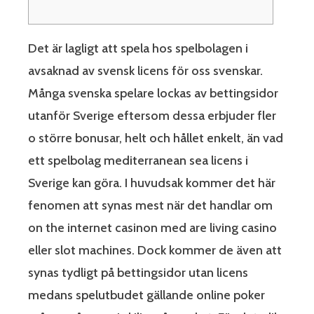
Det är lagligt att spela hos spelbolagen i
avsaknad av svensk licens för oss svenskar.
Många svenska spelare lockas av bettingsidor
utanför Sverige eftersom dessa erbjuder fler
o större bonusar, helt och hållet enkelt, än vad
ett spelbolag mediterranean sea licens i
Sverige kan göra. I huvudsak kommer det här
fenomen att synas mest när det handlar om
on the internet casinon med are living casino
eller slot machines. Dock kommer de även att
synas tydligt på bettingsidor utan licens
medans spelutbudet gällande online poker