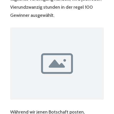
Vierundzwanzig stunden in der regel 100
Gewinner ausgewählt.
Während wir jenen Botschaft posten,