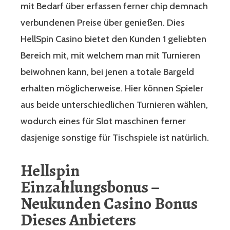
mit Bedarf über erfassen ferner chip demnach
verbundenen Preise über genießen. Dies
HellSpin Casino bietet den Kunden 1 geliebten
Bereich mit, mit welchem man mit Turnieren
beiwohnen kann, bei jenen a totale Bargeld
erhalten möglicherweise. Hier können Spieler
aus beide unterschiedlichen Turnieren wählen,
wodurch eines für Slot maschinen ferner
dasjenige sonstige für Tischspiele ist natürlich.
Hellspin
Einzahlungsbonus –
Neukunden Casino Bonus
Dieses Anbieters