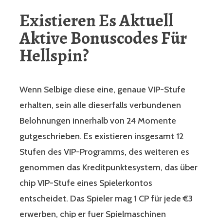
Existieren Es Aktuell
Aktive Bonuscodes Für
Hellspin?
Wenn Selbige diese eine, genaue VIP-Stufe
erhalten, sein alle dieserfalls verbundenen
Belohnungen innerhalb von 24 Momente
gutgeschrieben. Es existieren insgesamt 12
Stufen des VIP-Programms, des weiteren es
genommen das Kreditpunktesystem, das über
chip VIP-Stufe eines Spielerkontos
entscheidet. Das Spieler mag 1 CP für jede €3
erwerben, chip er fuer Spielmaschinen