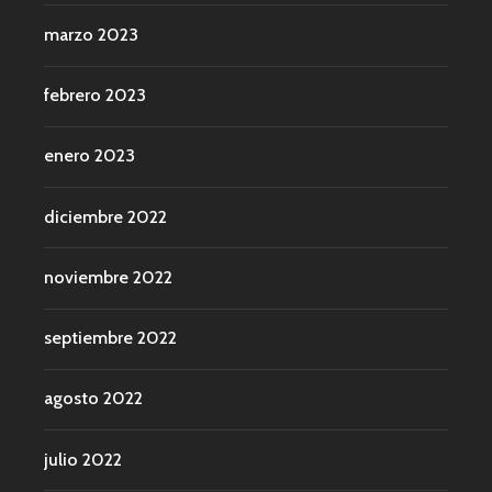
marzo 2023
febrero 2023
enero 2023
diciembre 2022
noviembre 2022
septiembre 2022
agosto 2022
julio 2022