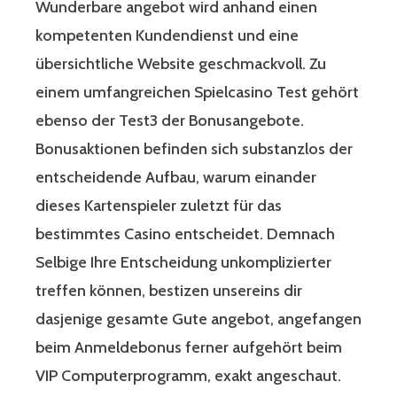
Wunderbare angebot wird anhand einen
kompetenten Kundendienst und eine
übersichtliche Website geschmackvoll. Zu
einem umfangreichen Spielcasino Test gehört
ebenso der Test3 der Bonusangebote.
Bonusaktionen befinden sich substanzlos der
entscheidende Aufbau, warum einander
dieses Kartenspieler zuletzt für das
bestimmtes Casino entscheidet. Demnach
Selbige Ihre Entscheidung unkomplizierter
treffen können, bestizen unsereins dir
dasjenige gesamte Gute angebot, angefangen
beim Anmeldebonus ferner aufgehört beim
VIP Computerprogramm, exakt angeschaut.