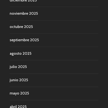
diciembre 2025
noviembre 2025
octubre 2025
septiembre 2025
agosto 2025
julio 2025
junio 2025
mayo 2025
abril 2025