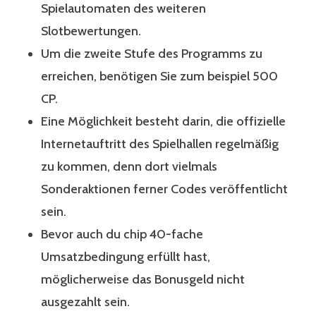
Spielautomaten des weiteren
Slotbewertungen.
Um die zweite Stufe des Programms zu
erreichen, benötigen Sie zum beispiel 500
CP.
Eine Möglichkeit besteht darin, die offizielle
Internetauftritt des Spielhallen regelmäßig
zu kommen, denn dort vielmals
Sonderaktionen ferner Codes veröffentlicht
sein.
Bevor auch du chip 40-fache
Umsatzbedingung erfüllt hast,
möglicherweise das Bonusgeld nicht
ausgezahlt sein.