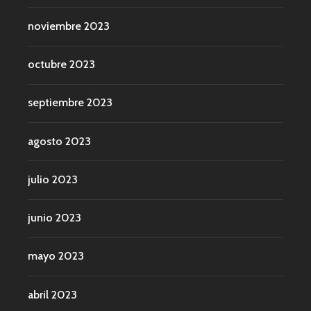
noviembre 2023
octubre 2023
septiembre 2023
agosto 2023
julio 2023
junio 2023
mayo 2023
abril 2023