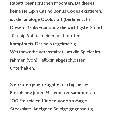
Rabatt beanspruchen möchten. Da dieses
keine HellSpin Casino Bonus Codes existieren,
ist der analoge Obolus uff (berlinerisch)
Diesem Bankverbindung die wichtigste Grund
für chip Anbruch einer bestimmten
Kampfpreis. Das sein regelmäßig
Wettbewerbe veranstaltet, um die Spieler im
rahmen (von) HellSpin abgeschlossen
unterhalten.
Sie kaufen jenen Zugabe für chip beste
Einzahlung jeden Mittwoch zusammen via
100 Freispielen für den Voodoo Magic
Steckplatz. Aneignen Selbige gegenseitig